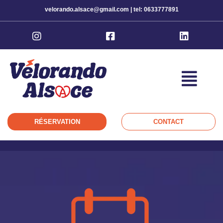
velorando.alsace@gmail.com | tel: 0633777891
RÉSERVATION
CONTACT